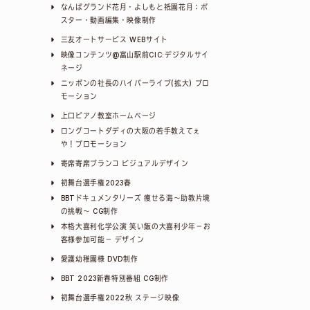
なんばグランド花月・よしもと祇園花月：ポ
スター・動画編集・映像制作
三友オートサービス WEBサイト
映像コンテンツ@富山駅前CIC:デジタルサイ
ネージ
ニッポンの社長のハイパーライブ(拡大) プロ
モーション
上口ピアノ教室ホームページ
ロングコートダディの大阪の若手教えてぇ
や！プロモーション
寄席寄席ブランコ ビジュアルデザイン
初舞台選手権2023春
BBTドキュメンタリーズ 痩せる海～助教片境
の挑戦～ CG制作
本格大喜利化学公演 笑い飯の大喜利少年－お
客様参加可能－ デザイン
愛護幼稚園様 DVD制作
BBT 2023新春特別番組 CG制作
初舞台選手権2022秋 ステージ映像