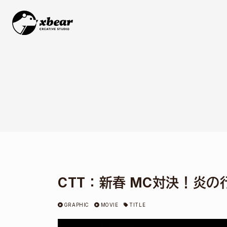
S
k
i
p
t
o
c
o
n
t
e
n
t
CTT：新春 MC対決！炎の行
GRAPHIC
MOVIE
TITLE