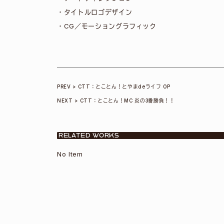
・タイトルロゴデザイン
・CG／モーショングラフィック
投
CTT：とことん！とやまdeライフ OP
CTT：とことん！MC 炎の3番勝負！！
稿
ナ
RELATED WORKS
No Item
ビ
ゲ
ー