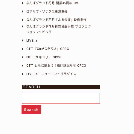
なんばグランド花月 開業35周年 CM
ロザリオ・ソナタ全曲演奏会
なんばグランド花月「よる公演」映像制作
なんばグランド花月初舞台選手権 プロジェク
ションマッピング
LIVE is
CTT「Cue!スタジオ」OPCG
BBT：サキドリ！ OPCG
CTT ともに闘おう！輝け球児たち OPCG
LIVE is – ニューコントパラダイス
SEARCH