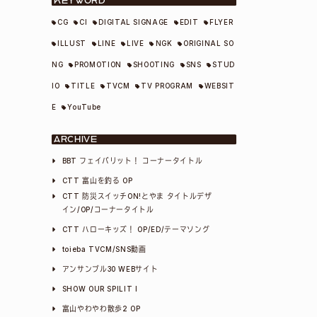
KEYWORD
CG
CI
DIGITAL SIGNAGE
EDIT
FLYER
ILLUST
LINE
LIVE
NGK
ORIGINAL SO
NG
PROMOTION
SHOOTING
SNS
STUD
IO
TITLE
TVCM
TV PROGRAM
WEBSIT
E
YouTube
ARCHIVE
BBT フェイバリット！ コーナータイトル
CTT 富山を釣る OP
CTT 防災スイッチON!とやま タイトルデザ
イン/OP/コーナータイトル
CTT ハローキッズ！ OP/ED/テーマソング
toieba TVCM/SNS動画
アンサンブル30 WEBサイト
SHOW OUR SPILIT I
富山やわやわ散歩2 OP