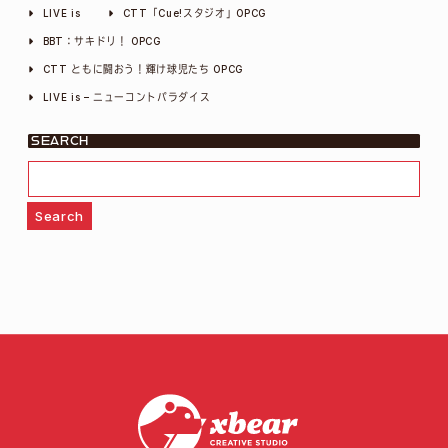
LIVE is
CTT「Cue!スタジオ」OPCG
BBT：サキドリ！ OPCG
CTT ともに闘おう！輝け球児たち OPCG
LIVE is – ニューコントパラダイス
SEARCH