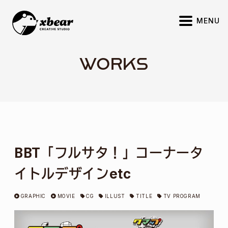
S
MENU
k
i
p
WORKS
t
o
c
o
n
t
e
BBT「フルサタ！」コーナータ
n
イトルデザインetc
t
GRAPHIC
MOVIE
CG
ILLUST
TITLE
TV PROGRAM