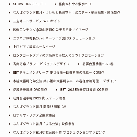
SHOW OUR SPILIT I
富山やわやわ散歩2 OP
なんばグランド花月・よしもと祇園花月：ポスター・動画編集・映像制作
三友オートサービス WEBサイト
映像コンテンツ@富山駅前CIC:デジタルサイネージ
ニッポンの社長のハイパーライブ(拡大) プロモーション
上口ピアノ教室ホームページ
ロングコートダディの大阪の若手教えてぇや！プロモーション
寄席寄席ブランコ ビジュアルデザイン
初舞台選手権2023春
BBTドキュメンタリーズ 痩せる海～助教片境の挑戦～ CG制作
本格大喜利化学公演 笑い飯の大喜利少年－お客様参加可能－ デザイン
愛護幼稚園様 DVD制作
BBT 2023新春特別番組 CG制作
初舞台選手権2022秋 ステージ映像
なんばグランド花月 開業35周年 CM
ロザリオ・ソナタ全曲演奏会
なんばグランド花月「よる公演」映像制作
なんばグランド花月初舞台選手権 プロジェクションマッピング