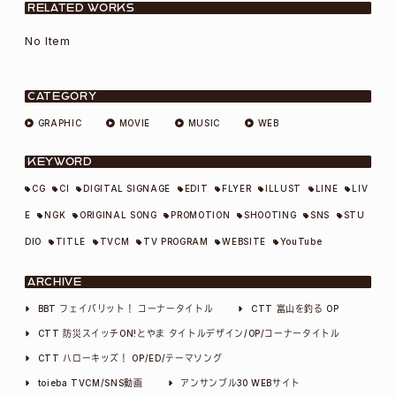
ナ
RELATED WORKS
No Item
ビ
ゲ
CATEGORY
GRAPHIC
MOVIE
MUSIC
WEB
ー
KEYWORD
シ
CG
CI
DIGITAL SIGNAGE
EDIT
FLYER
ILLUST
LINE
LIV
E
NGK
ORIGINAL SONG
PROMOTION
SHOOTING
SNS
STU
ョ
DIO
TITLE
TVCM
TV PROGRAM
WEBSITE
YouTube
ン
ARCHIVE
BBT フェイバリット！ コーナータイトル
CTT 富山を釣る OP
CTT 防災スイッチON!とやま タイトルデザイン/OP/コーナータイトル
CTT ハローキッズ！ OP/ED/テーマソング
toieba TVCM/SNS動画
アンサンブル30 WEBサイト