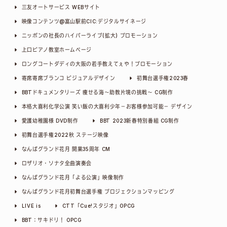
三友オートサービス WEBサイト
映像コンテンツ@富山駅前CIC:デジタルサイネージ
ニッポンの社長のハイパーライブ(拡大) プロモーション
上口ピアノ教室ホームページ
ロングコートダディの大阪の若手教えてぇや！プロモーション
寄席寄席ブランコ ビジュアルデザイン
初舞台選手権2023春
BBTドキュメンタリーズ 痩せる海～助教片境の挑戦～ CG制作
本格大喜利化学公演 笑い飯の大喜利少年－お客様参加可能－ デザイン
愛護幼稚園様 DVD制作
BBT 2023新春特別番組 CG制作
初舞台選手権2022秋 ステージ映像
なんばグランド花月 開業35周年 CM
ロザリオ・ソナタ全曲演奏会
なんばグランド花月「よる公演」映像制作
なんばグランド花月初舞台選手権 プロジェクションマッピング
LIVE is
CTT「Cue!スタジオ」OPCG
BBT：サキドリ！ OPCG