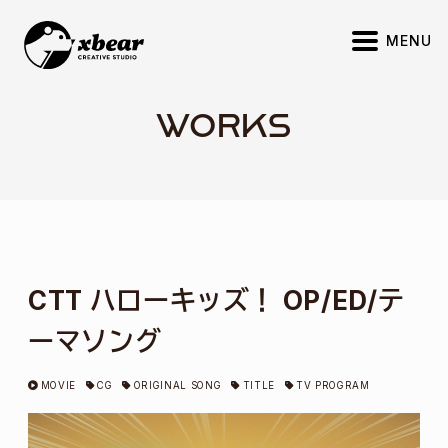
S
MENU
k
i
p
WORKS
t
o
c
o
n
t
e
CTT ハローキッズ！ OP/ED/テ
n
ーマソング
t
MOVIE
CG
ORIGINAL SONG
TITLE
TV PROGRAM