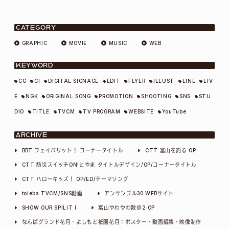
ビ
ゲ
CATEGORY
GRAPHIC
MOVIE
MUSIC
WEB
ー
KEYWORD
シ
CG
CI
DIGITAL SIGNAGE
EDIT
FLYER
ILLUST
LINE
LIV
E
NGK
ORIGINAL SONG
PROMOTION
SHOOTING
SNS
STU
ョ
DIO
TITLE
TVCM
TV PROGRAM
WEBSITE
YouTube
ン
ARCHIVE
BBT フェイバリット！ コーナータイトル
CTT 富山を釣る OP
CTT 防災スイッチON!とやま タイトルデザイン/OP/コーナータイトル
CTT ハローキッズ！ OP/ED/テーマソング
toieba TVCM/SNS動画
アンサンブル30 WEBサイト
SHOW OUR SPILIT I
富山やわやわ散歩2 OP
なんばグランド花月・よしもと祇園花月：ポスター・動画編集・映像制作